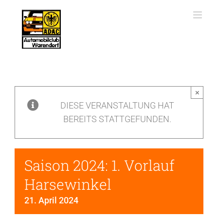
Zum
Inhalt
springen
×
DIESE VERANSTALTUNG HAT
BEREITS STATTGEFUNDEN.
Saison 2024: 1. Vorlauf
Harsewinkel
21. April 2024