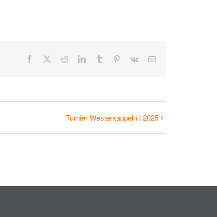
Facebook
Twitter
Reddit
LinkedIn
Tumblr
Pinterest
Vk
E-
Mail
Turnier Westerkappeln | 2025