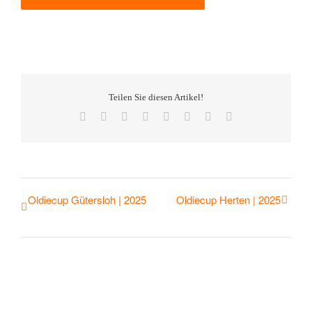
Teilen Sie diesen Artikel!
Facebook
Twitter
Reddit
LinkedIn
Tumblr
Pinterest
Vk
E-
Mail
Oldiecup Gütersloh | 2025
Oldiecup Herten | 2025