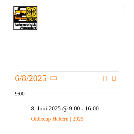
Zum
Inhalt
springen
Suche
6/8/2025
Veransta
Veranstaltungen
Tag
Veransta
Ansichte
Datum
Navigati
9:00
wählen.
Suche
für
8. Juni 2025 @ 9:00
-
16:00
und
Oldiecup Haltern | 2025
Ansichte