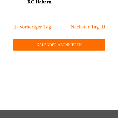
8.
RC Haltern
Navigati
Juni
Vorheriger Tag
Nächster Tag
2025
KALENDER ABONNIEREN