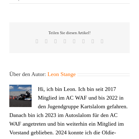
Das
Jahr
2023
im
Kartslalom
Teilen Sie diesen Artikel!
Facebook
Twitter
Reddit
LinkedIn
Tumblr
Pinterest
Vk
E-
Mail
Über den Autor:
Leon Stange
Hi, ich bin Leon. Ich bin seit 2017
Mitglied im AC WAF und bis 2022 in
den Jugendgruppe Kartslalom gefahren.
Danach bin ich 2023 im Autoslalom für den AC
WAF angetreten und bin weiterhin ein Mitglied im
Vorstand geblieben. 2024 konnte ich die Oldie-