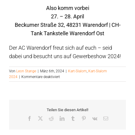
Also komm vorbei
27. – 28. April
Beckumer Straße 32, 48231 Warendorf | CH-
Tank Tankstelle Warendorf Ost
Der AC Warendorf freut sich auf euch – seid
dabei und besucht uns auf Gewerbeshow 2024!
Von
Leon Stange
|
März 6th, 2024
|
Kart-Slalom
,
Kart-Slalom
für
2024
|
Kommentare deaktiviert
Teilnahme
an
der
Gewerbeshow
2024
Teilen Sie diesen Artikel!
Facebook
Twitter
Reddit
LinkedIn
Tumblr
Pinterest
Vk
E-
Mail