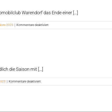
mobilclub Warendorf das Ende einer […]
für
lalom 2023
|
Kommentare deaktiviert
Das
Jahr
2023
im
Kartslalom
ich die Saison mit […]
für
2023
|
Kommentare deaktiviert
Turnier
Harsewinkel
2023