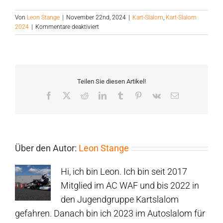
Von
Leon Stange
|
November 22nd, 2024
|
Kart-Slalom
,
Kart-Slalom
für
2024
|
Kommentare deaktiviert
Louis
ist
Weltmeister
Teilen Sie diesen Artikel!
Facebook
Twitter
Reddit
LinkedIn
Tumblr
Pinterest
Vk
E-
Mail
Über den Autor:
Leon Stange
Hi, ich bin Leon. Ich bin seit 2017
Mitglied im AC WAF und bis 2022 in
den Jugendgruppe Kartslalom
gefahren. Danach bin ich 2023 im Autoslalom für