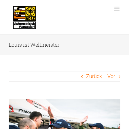
Zum
Inhalt
springen
Louis ist Weltmeister
Zurück
Vor
Zeige
grösseres
Bild