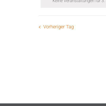
3.
Keine Veranstaltungen für 3.
Navigation
Juni
Vorheriger Tag
2025