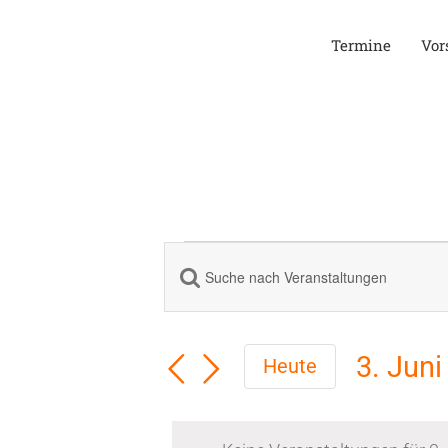
Zum
Inhalt
Termine
Vor
springen
Veranstal
Bitte
Veranstaltungen
Schlüsselwort
eingeben.
Suche
für
Suche
3. Juni
Heute
und
nach
Datum
Veranstaltungen
wählen
Ansichten,
Schlüsselwort.