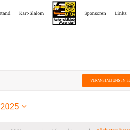
stand
Kart-Slalom
Sponsoren
Links
tungen
VERANSTALTUNGEN S
 2025
.