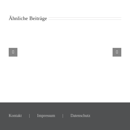
Ähnliche Beiträge
Die Suche nach einem Trainingsplat
🏆
AC
Warendorf
ist
ADAC
Westfalenmeister!
🏆
Kontakt
Impressum
Datenschutz