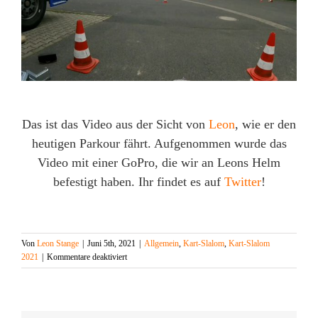
Das ist das Video aus der Sicht von
Leon
, wie er den
heutigen Parkour fährt. Aufgenommen wurde das
Video mit einer GoPro, die wir an Leons Helm
befestigt haben. Ihr findet es auf
Twitter
!
Von
Leon Stange
|
Juni 5th, 2021
|
Allgemein
,
Kart-Slalom
,
Kart-Slalom
für
2021
|
Kommentare deaktiviert
Onboard
Sicht
vom
Helm