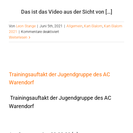
Das ist das Video aus der Sicht von […]
Von
Leon Stange
|
Juni 5th, 2021
|
Allgemein
,
Kart-Slalom
,
Kart-Slalom
für
2021
|
Kommentare deaktiviert
Onboard
Weiterlesen
Sicht
vom
Helm
Trainingsauftakt der Jugendgruppe des AC
Warendorf
Trainingsauftakt der Jugendgruppe des AC
Warendorf