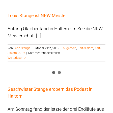
Louis Stange ist NRW Meister
Anfang Oktober fand in Haltern am See die NRW
Meisterschaft […]
Von
Leon Stange
|
Oktober 24th, 2019
|
Allgemein
,
Kart-Slalom
,
Kart-
für
Slalom 2019
|
Kommentare deaktiviert
Louis
Weiterlesen
Stange
ist
NRW
Meister
Geschwister Stange erobern das Podest in
Haltern
Am Sonntag fand der letzte der drei Endläufe aus