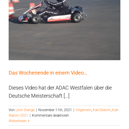
Das Wochenende in einem Video…
Dieses Video hat der ADAC Westfalen über die
Deutsche Meisterschaft […]
Von
Leon Stange
|
November 11th, 2021
|
Allgemein
,
Kart-Slalom
,
Kart-
für
Slalom 2021
|
Kommentare deaktiviert
Das
Weiterlesen
Wochenende