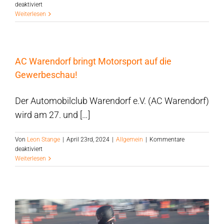
für
deaktiviert
🏆
Weiterlesen
AC
Warendorf
ist
ADAC
AC Warendorf bringt Motorsport auf die
Westfalenmeister!
🏆
Gewerbeschau!
Der Automobilclub Warendorf e.V. (AC Warendorf)
wird am 27. und […]
Von
Leon Stange
|
April 23rd, 2024
|
Allgemein
|
Kommentare
für
deaktiviert
AC
Weiterlesen
Warendorf
bringt
Motorsport
auf
die
Gewerbeschau!