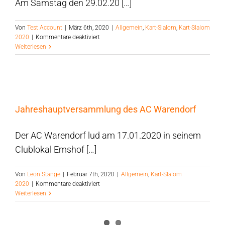
Am Samstag den 29.02.20 […]
Von
Test Account
|
März 6th, 2020
|
Allgemein
,
Kart-Slalom
,
Kart-Slalom
für
2020
|
Kommentare deaktiviert
Trainingsauftakt
Weiterlesen
der
Jugendgruppe
des
AC
Warendorf
Jahreshauptversammlung des AC Warendorf
Der AC Warendorf lud am 17.01.2020 in seinem
Clublokal Emshof […]
Von
Leon Stange
|
Februar 7th, 2020
|
Allgemein
,
Kart-Slalom
für
2020
|
Kommentare deaktiviert
Jahreshauptversammlung
Weiterlesen
des
AC
Warendorf