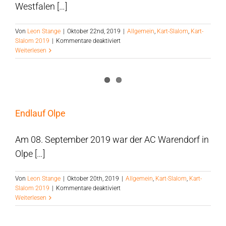
Westfalen […]
Von
Leon Stange
|
Oktober 22nd, 2019
|
Allgemein
,
Kart-Slalom
,
Kart-
für
Slalom 2019
|
Kommentare deaktiviert
Geschwister
Weiterlesen
Stange
erobern
das
Podest
in
Haltern
Endlauf Olpe
Am 08. September 2019 war der AC Warendorf in
Olpe […]
Von
Leon Stange
|
Oktober 20th, 2019
|
Allgemein
,
Kart-Slalom
,
Kart-
für
Slalom 2019
|
Kommentare deaktiviert
Endlauf
Weiterlesen
Olpe