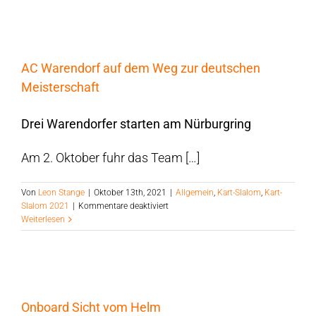
in
einem
Video…
AC Warendorf auf dem Weg zur deutschen
Meisterschaft
Drei Warendorfer starten am Nürburgring
Am 2. Oktober fuhr das Team […]
Von
Leon Stange
|
Oktober 13th, 2021
|
Allgemein
,
Kart-Slalom
,
Kart-
für
Slalom 2021
|
Kommentare deaktiviert
AC
Weiterlesen
Warendorf
auf
dem
Weg
zur
deutschen
Onboard Sicht vom Helm
Meisterschaft