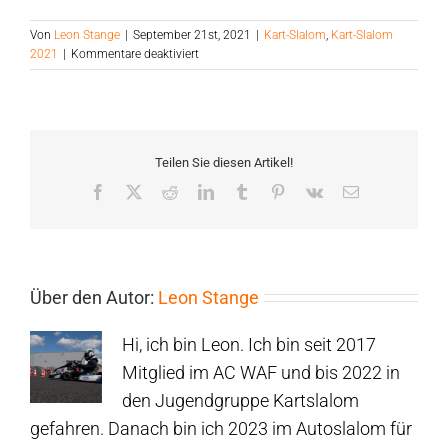
Von
Leon Stange
|
September 21st, 2021
|
Kart-Slalom
,
Kart-Slalom
für
2021
|
Kommentare deaktiviert
AC
Warendorf
qualifiziert
sich
für
Teilen Sie diesen Artikel!
den
Bundesendlauf
Facebook
Twitter
Reddit
LinkedIn
Tumblr
Pinterest
Vk
E-
und
Mail
die
NRW-
Meisterschaft
Über den Autor:
Leon Stange
Hi, ich bin Leon. Ich bin seit 2017
Mitglied im AC WAF und bis 2022 in
den Jugendgruppe Kartslalom
gefahren. Danach bin ich 2023 im Autoslalom für