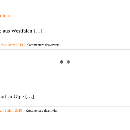
NRW
Meister
ltern
fe aus Westfalen […]
für
art-Slalom 2019
|
Kommentare deaktiviert
Geschwister
Stange
erobern
das
Podest
in
Haltern
orf in Olpe […]
für
art-Slalom 2019
|
Kommentare deaktiviert
Endlauf
Olpe