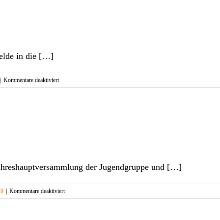
AC
Warendorf
elde in die […]
für
|
Kommentare deaktiviert
Guter
Start
für
den
AC
Warendorf
Jahreshauptversammlung der Jugendgruppe und […]
für
19
|
Kommentare deaktiviert
Saisoneröffnung
2019