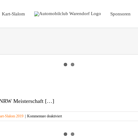
Kart-Slalom
Sponsoren
e NRW Meisterschaft […]
für
art-Slalom 2019
|
Kommentare deaktiviert
Louis
Stange
ist