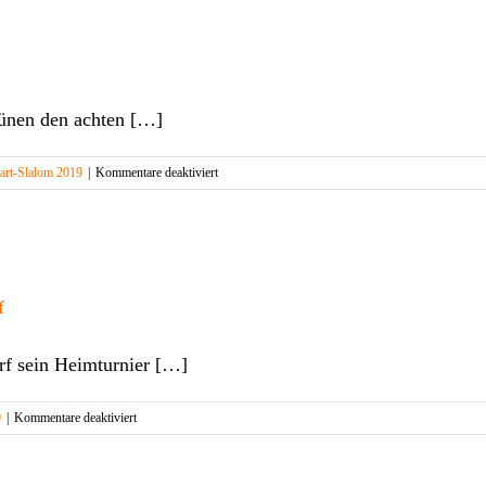
Lünen den achten […]
für
art-Slalom 2019
|
Kommentare deaktiviert
8.
Vorlauf
Lünen
f
rf sein Heimturnier […]
für
9
|
Kommentare deaktiviert
Erfolgreiches
Heimturnier
des