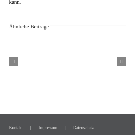
kann.
Ähnliche Beiträge
Die Suche nach einem Trainingsplat
🏆
AC
Warendorf
ist
ADAC
Westfalenmeister!
🏆
Kontakt
Impressum
Datenschutz