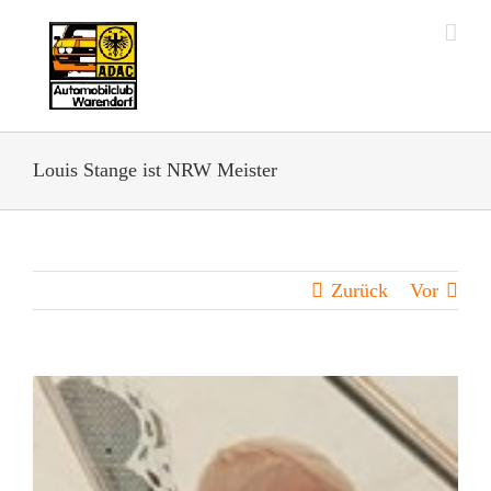
Zum
Inhalt
springen
Louis Stange ist NRW Meister
Zurück
Vor
Zeige
grösseres
Bild