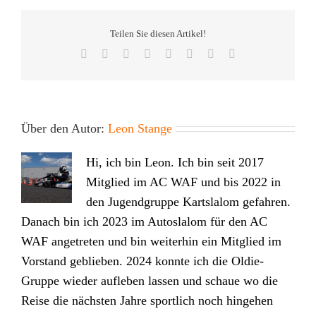
NRW
Meister
Teilen Sie diesen Artikel!
Facebook
Twitter
Reddit
LinkedIn
Tumblr
Pinterest
Vk
E-
Mail
Über den Autor:
Leon Stange
Hi, ich bin Leon. Ich bin seit 2017
Mitglied im AC WAF und bis 2022 in
den Jugendgruppe Kartslalom gefahren.
Danach bin ich 2023 im Autoslalom für den AC
WAF angetreten und bin weiterhin ein Mitglied im
Vorstand geblieben. 2024 konnte ich die Oldie-
Gruppe wieder aufleben lassen und schaue wo die
Reise die nächsten Jahre sportlich noch hingehen